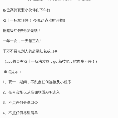
各位高佣联盟小伙伴们下午好
双十一狂欢预热！️️ 今晚24点准时开抢‼
抢超级红包‼先发先锁 ‼
一年一次，一天领三次‼
千万不要点别人的超级红包或口令
（app首页有双十一玩法攻略，get新技能，吃肉享不停！）
重点提示：
1、双十一期间，不乱点任何连接及小程序
2、任何会场仅从高佣联盟APP进入
3、不点任何分享口令
4、不点任何愿望清单