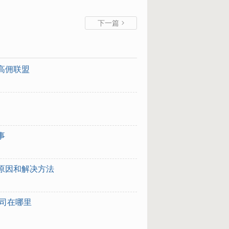
下一篇

高佣联盟
事
原因和解决方法
公司在哪里