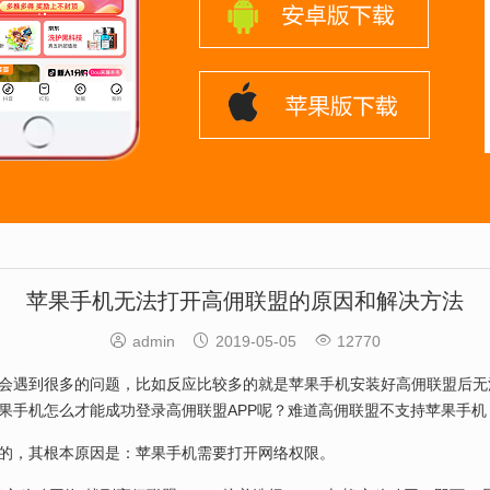
苹果手机无法打开高佣联盟的原因和解决方法



admin
2019-05-05
12770
会遇到很多的问题，比如反应比较多的就是苹果手机安装好高佣联盟后无
果手机怎么才能成功登录高佣联盟APP呢？难道高佣联盟不支持苹果手机
的，其根本原因是：苹果手机需要打开网络权限。