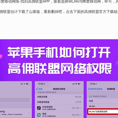
窝移动网络-找到高佣联盟APP，接着选择WLAN与蜂窝移动网，即可，
佣联盟估计下载了山寨版，重新删掉吧，点击下面的高佣联盟官方下载链