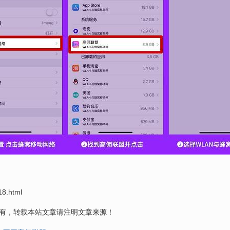
18.html
有，转载本站文章请注明文章来源！