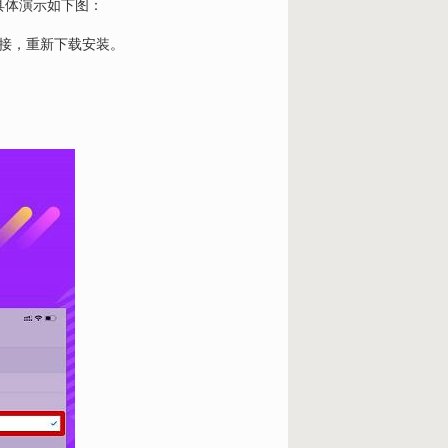
具体演示如下图：
接，重新下载安装。