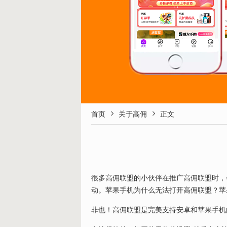


首页
关于高佣
正文
很多高佣联盟的小伙伴在推广高佣联盟时，
动。苹果手机为什么无法打开高佣联盟？苹
非也！高佣联盟是完美支持安卓和苹果手机